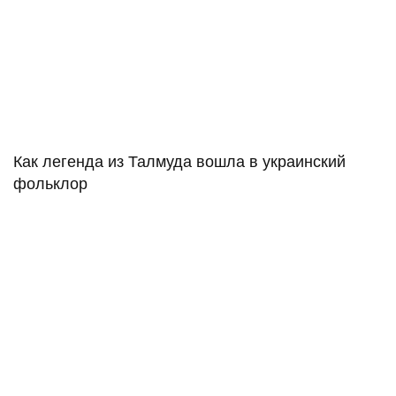
В 1880 году в доме на Базарной, 33, родился будущий
писатель и публицист, идеолог ревизионистского
течения в сионизме, основатель Еврейского легиона,
«Иргуна» и «Бейтара» Владимир Жаботинский. На
днях здание украсил огро
admin
•
09 августа 2026
Как легенда из Талмуда вошла в украинский