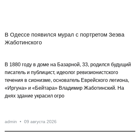
Здесь давно уже строят на костях, потихоньку
присыпая Покровский яр и двигаясь вперёд прямо по
останкам, торчащим из грунта.
admin
•
09 августа 2026
В Одессе появился мурал с портретом Зеэва
Жаботинского