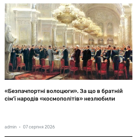
«Безпачпортні волоцюги». За що в братній
сім'ї народів «космополітів» незлюбили
«Боротьба
з
космополітизмом»
і
кампанія
проти
admin
•
07 серпня 2026
«низькопоклонства
перед
Заходом»
—
ганебні
сторінки
в
повоєнній
історії
СРСР.