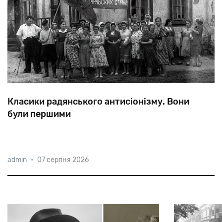
Класики радянського антисіонізму. Вони
були першими
Тільки
в
1970-1971
рр.
вийшло
59
книг
admin
•
07 серпня 2026
антисіоністської
спрямованості
загальним
тиражем
у
два
мільйони
екземплярів.