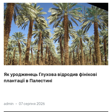
Як уродженець Глухова відродив фінікові
плантації в Палестині
Незважаючи на те, що в стародавній Юдеї фініки
admin
•
07 серпня 2026
були дуже поширені, до XVI століття їх плантації в
Ерец Ісраель практично зникли. А повернув їх на