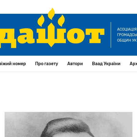
АСОЦІАЦІ
ГРОМАДСЬК
ОБЩИН УК
віжий номер
Про газету
Автори
Ваад України
Арх