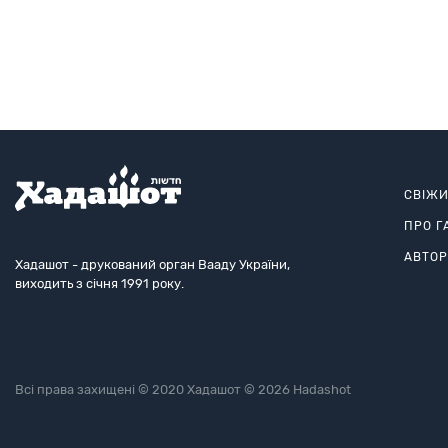
Землю обітовану уродженець Глухова на ім'я Бенціон
Чорноморський.
СВІЖ
ПРО Г
АВТО
Хадашот - друкований орган Вааду України,
виходить з січня 1991 року.
Всі права захищені © 2020 Хадашот © 2026 Hadashot