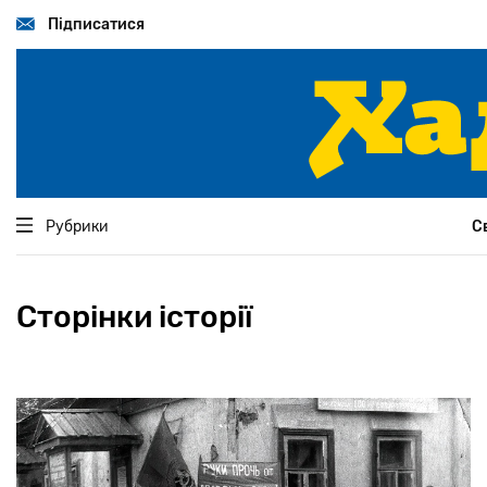
Перейти
до
Підписатися
основного
вмісту
Рубрики
С
Сторінки історії