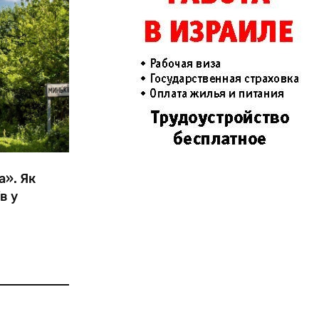
а». Як
в у
раф
ериторії
 право,
 зрівняв